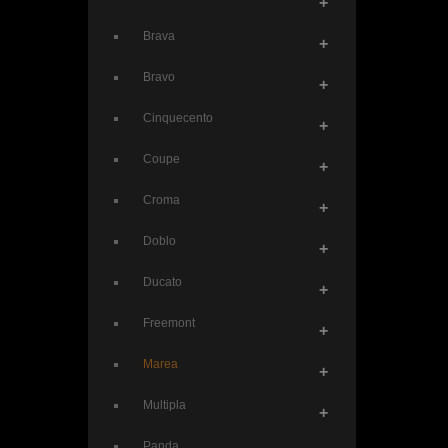
+
Brava
+
Bravo
+
Cinquecento
+
Coupe
+
Croma
+
Doblo
+
Ducato
+
Freemont
+
Marea
+
Multipla
+
Panda