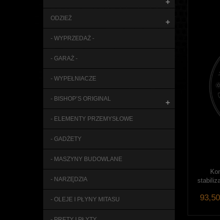
+
ODZIEŻ
+
- WYPRZEDAŻ -
- GARAŻ -
- WYPEŁNIACZE
- BISHOP’S ORIGINAL
+
- ELEMENTY PRZEMYSŁOWE
- GADŻETY
- MASZYNY BUDOWLANE
Kom
- NARZĘDZIA
stabili
93,50
- OLEJE I PŁYNY MITASU
- PRĘTY I PŁYTY