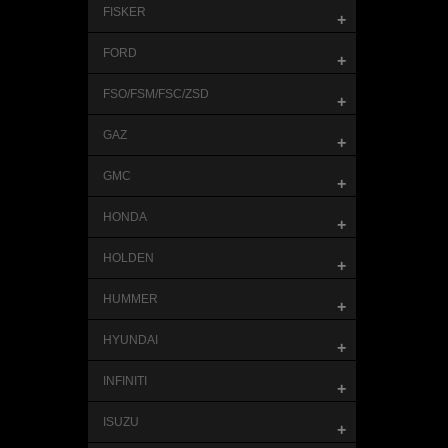
FISKER
+
FORD
+
FSO/FSM/FSC/ZSD
+
GAZ
+
GMC
+
HONDA
+
HOLDEN
+
HUMMER
+
HYUNDAI
+
INFINITI
+
ISUZU
+