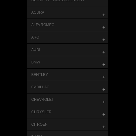
UCHWYTY / WIBROIZOLATORY
ACURA
+
ALFA ROMEO
+
ARO
+
AUDI
+
BMW
+
BENTLEY
+
CADILLAC
+
CHEVROLET
+
CHRYSLER
+
CITROEN
+