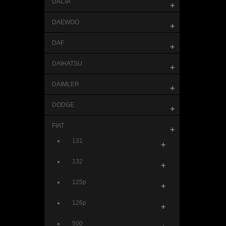
DACIA
+
DAEWOO
+
DAF
+
DAIHATSU
+
DAIMLER
+
DODGE
+
FIAT
+
131
+
132
+
125p
+
126p
+
500