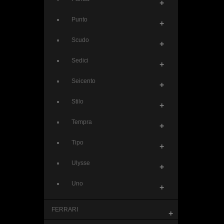
+
Punto
+
Scudo
+
Sedici
+
Seicento
+
Stilo
+
Tempra
+
Tipo
+
Ulysse
+
Uno
+
FERRARI
+