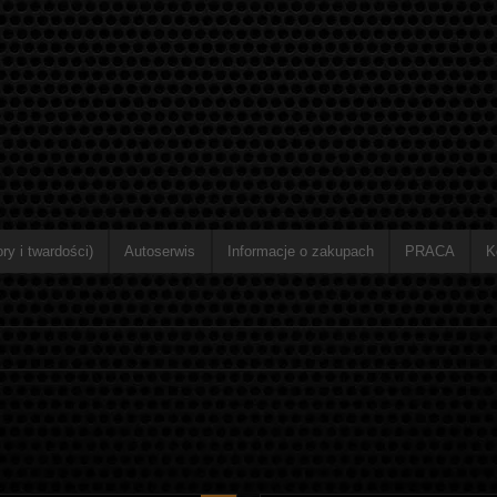
ry i twardości)
Autoserwis
Informacje o zakupach
PRACA
K