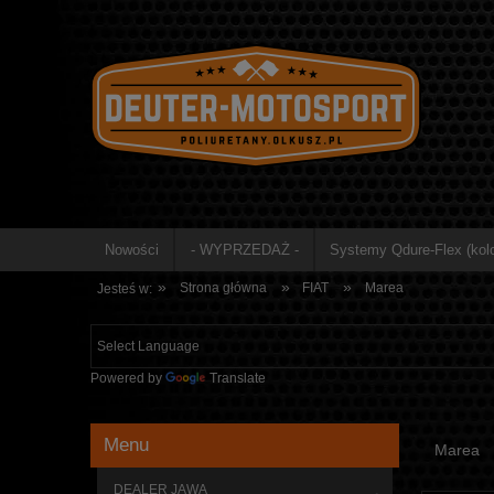
Nowości
- WYPRZEDAŻ -
Systemy Qdure-Flex (kolo
»
»
»
Strona główna
FIAT
Marea
Jesteś w:
Powered by
Translate
Menu
Marea
DEALER JAWA