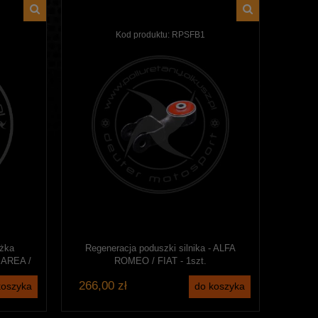
Kod produktu:
RPSFB1
ążka
Regeneracja poduszki silnika - ALFA
 MAREA /
ROMEO / FIAT - 1szt.
266,00 zł
koszyka
do koszyka