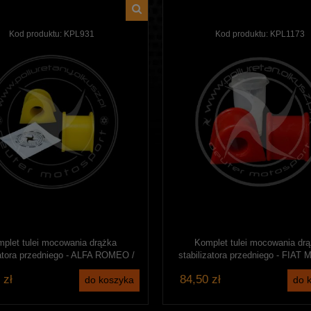
Kod produktu:
KPL931
Kod produktu:
KPL1173
plet tulei mocowania drążka
Komplet tulei mocowania dr
zatora przedniego - ALFA ROMEO /
stabilizatora przedniego - FIAT
FIAT - 2szt.
MULTIPLA - 2szt.
 zł
84,50 zł
do koszyka
do 