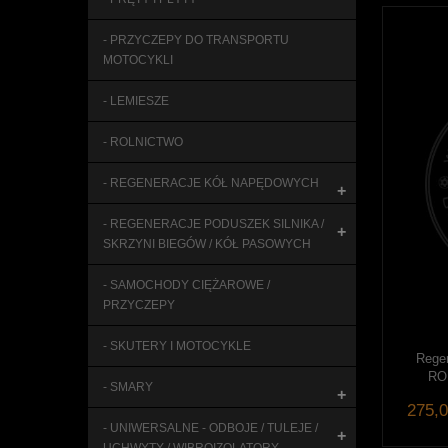
- PRZYCZEPY DO TRANSPORTU
MOTOCYKLI
- LEMIESZE
- ROLNICTWO
- REGENERACJE KÓŁ NAPĘDOWYCH
+
- REGENERACJE PODUSZEK SILNIKA /
+
SKRZYNI BIEGÓW / KÓŁ PASOWYCH
- SAMOCHODY CIĘŻAROWE /
PRZYCZEPY
- SKUTERY I MOTOCYKLE
Regen
ROM
- SMARY
+
275,0
- UNIWERSALNE - ODBOJE / TULEJE /
+