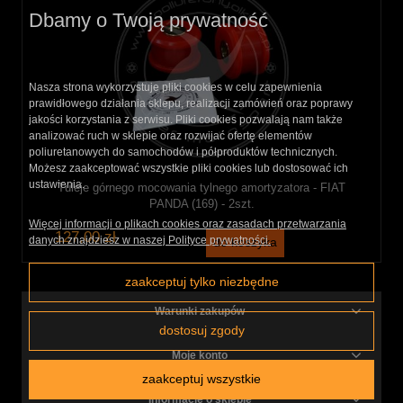
Dbamy o Twoją prywatność
Nasza strona wykorzystuje pliki cookies w celu zapewnienia
prawidłowego działania sklepu, realizacji zamówień oraz poprawy
jakości korzystania z serwisu. Pliki cookies pozwalają nam także
analizować ruch w sklepie oraz rozwijać ofertę elementów
poliuretanowych do samochodów i półproduktów technicznych.
Możesz zaakceptować wszystkie pliki cookies lub dostosować ich
ustawienia.
Tuleje górnego mocowania tylnego amortyzatora - FIAT
PANDA (169) - 2szt.
Więcej informacji o plikach cookies oraz zasadach przetwarzania
127,00 zł
danych znajdziesz w naszej Polityce prywatności.
do koszyka
zaakceptuj tylko niezbędne
Warunki zakupów
dostosuj zgody
Moje konto
zaakceptuj wszystkie
Informacje o sklepie