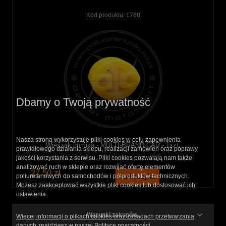
Kod produktu:
1788
Dbamy o Twoją prywatność
Nasza strona wykorzystuje pliki cookies w celu zapewnienia
Wieszak tłumika - MULTI-BRAND CAR - 1szt.
prawidłowego działania sklepu, realizacji zamówień oraz poprawy
jakości korzystania z serwisu. Pliki cookies pozwalają nam także
analizować ruch w sklepie oraz rozwijać ofertę elementów
27,50 zł
do koszyka
poliuretanowych do samochodów i półproduktów technicznych.
Możesz zaakceptować wszystkie pliki cookies lub dostosować ich
ustawienia.
Warunki zakupów
Więcej informacji o plikach cookies oraz zasadach przetwarzania
danych znajdziesz w naszej Polityce prywatności.