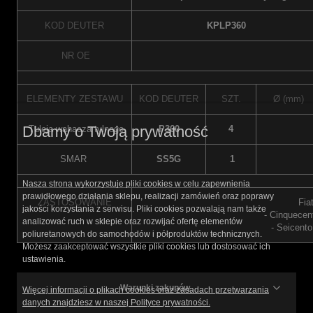
KOD DEUTER
KPLP360
NR OE
ELEMENTY ZESTAWU
KOD DEUTER
SZT.
Ø (mm)
Dbamy o Twoją prywatność
Tuleja wahacza tylnego
P360
4
SMAR
SS5G
1
Nasza strona wykorzystuje pliki cookies w celu zapewnienia
prawidłowego działania sklepu, realizacji zamówień oraz poprawy
ZASTOSOWANIE
Fiat
jakości korzystania z serwisu. Pliki cookies pozwalają nam także
- Cinquecen
analizować ruch w sklepie oraz rozwijać ofertę elementów
- Seicent
poliuretanowych do samochodów i półproduktów technicznych.
Możesz zaakceptować wszystkie pliki cookies lub dostosować ich
ustawienia.
Warunki zakupów
Więcej informacji o plikach cookies oraz zasadach przetwarzania
danych znajdziesz w naszej Polityce prywatności.