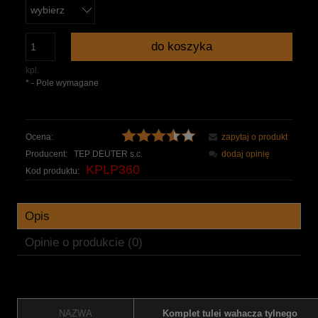
do koszyka
kpl.
*
- Pole wymagane
Ocena:
zapytaj o produkt
Producent:
TEP DEUTER s.c.
dodaj opinię
KPLP360
Kod produktu:
Opis
Opinie o produkcie (0)
NAZWA
Komplet tulei wahacza tylnego